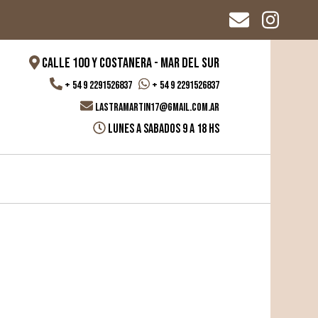
Calle 100 y Costanera - Mar del Sur
+ 54 9 2291526837
+ 54 9 2291526837
Lastramartin17@gmail.com.ar
Lunes a Sabados 9 a 18 hs